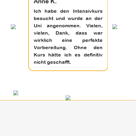
Anne K.
Tina 
itive
Ich habe den Intensivkurs
Ich h
ivation
besucht und wurde an der
gele
fallen.
Uni angenommen. Vielen,
Rec
s dem
vielen, Dank, dass war
Übung
 die
wirklich eine perfekte
könne
richen
Vorbereitung. Ohne den
im um
Vielen
Kurs hätte ich es definitiv
Them
nicht geschafft.
könne